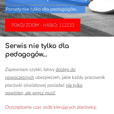
Porady nie tylko dla pedagogów...
​POKÓJ ZOOM - HASŁO: 112233​
Serwis nie tylko dla
pedagogów...
Zapewniam szybki, łatwy
dostęp do
nowoczesnych
ubezpieczeń, jakie każdy pracownik
placówki oświatowej posiadać
nie tylko
powinien,
ale wręcz musi!
Oszczędzamy czas osób kierujących placó
wką
: