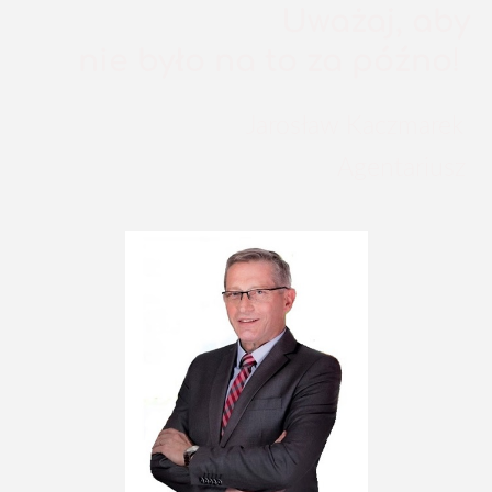
Uw
ażaj, aby
nie było na to za późno
!
Jarosław Kaczmarek
Ag
entariusz