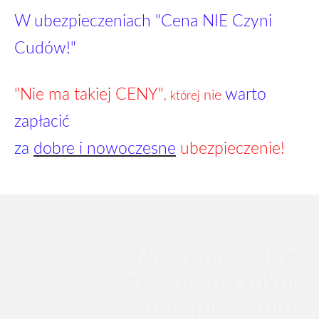
W ubezpieczeniach "Cena NIE Czyni
Cudów!"
"Nie ma takiej CENY"
warto
nie
,
której
zapłacić
za
dobre i nowoczesne
ubezpieczenie!
Nigdy nie jest za
wcześnie na zakup
ubezpieczenia.