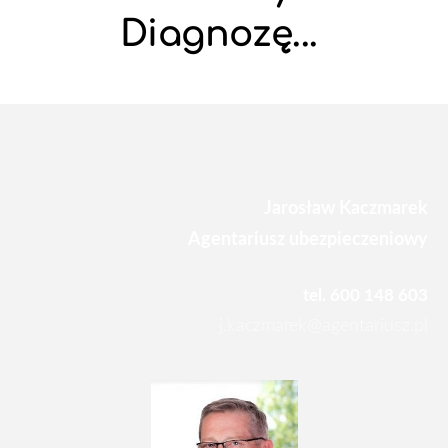
Diagnozę...
Jarosław Kaczmarek
Agentariusz ubezpieczeniowy
tel. 600 148 603
j.kaczmarek@agentariusz.pl