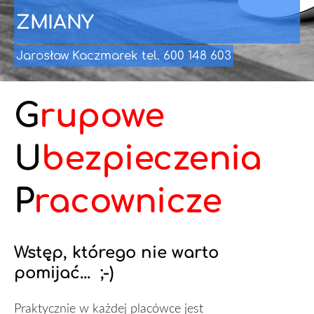
ZMIANY
Jarosław Kaczmarek tel. 600 148 603
G
rupowe
U
bezpieczenia
P
racownicze
Wstęp, którego nie warto
pomijać... ;-)
Praktycznie w każdej placówce jest